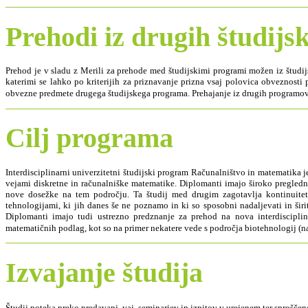
Prehodi iz drugih študij
Prehod je v sladu z Merili za prehode med študijskimi programi možen iz študij
katerimi se lahko po kriterijih za priznavanje prizna vsaj polovica obveznost
obvezne predmete drugega študijskega programa. Prehajanje iz drugih programo
Cilj programa
Interdisciplinarni univerzitetni študijski program Računalništvo in matematika
vejami diskretne in računalniške matematike. Diplomanti imajo široko pregledno
nove dosežke na tem področju. Ta študij med drugim zagotavlja kontinuitet
tehnologijami, ki jih danes še ne poznamo in ki so sposobni nadaljevati in šir
Diplomanti imajo tudi ustrezno predznanje za prehod na nova interdisciplina
matematičnih podlag, kot so na primer nekatere vede s področja biotehnologij (n
Izvajanje študija
Študij poteka preko predavanj, vaj, seminarjev in izpitov v urejenem ter sproš