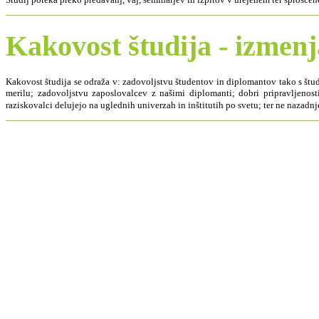
Kakovost študija - izmen
Kakovost študija se odraža v: zadovoljstvu študentov in diplomantov tako s štu
merilu; zadovoljstvu zaposlovalcev z našimi diplomanti; dobri pripravljenosti
raziskovalci delujejo na uglednih univerzah in inštitutih po svetu; ter ne naz