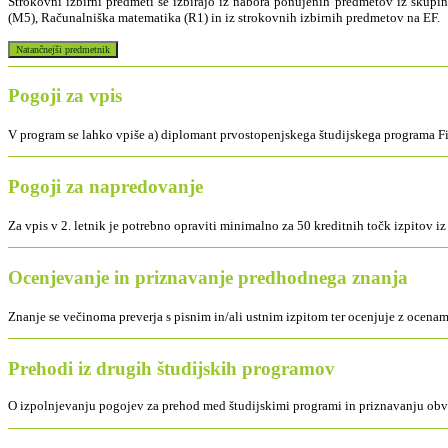
Strokovni izbirni predmeti se izbirajo iz nabora ponujenih predmetov iz skupi
(M5), Računalniška matematika (R1) in iz strokovnih izbirnih predmetov na EF.
Pogoji za vpis
V program se lahko vpiše a) diplomant prvostopenjskega študijskega programa
Pogoji za napredovanje
Za vpis v 2. letnik je potrebno opraviti minimalno za 50 kreditnih točk izpitov 
Ocenjevanje in priznavanje predhodnega znanja
Znanje se večinoma preverja s pisnim in/ali ustnim izpitom ter ocenjuje z ocen
Prehodi iz drugih študijskih programov
O izpolnjevanju pogojev za prehod med študijskimi programi in priznavanju obve