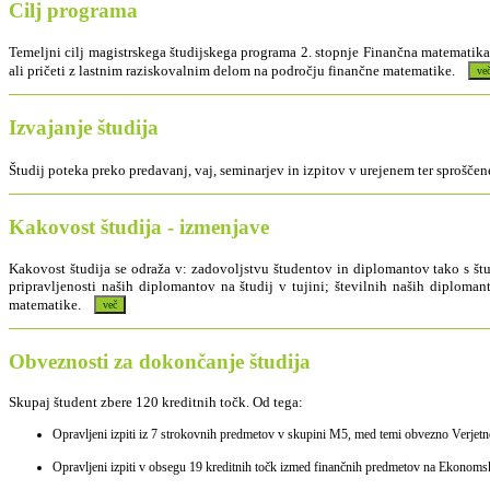
Cilj programa
Temeljni cilj magistrskega študijskega programa 2. stopnje Finančna matematika
ali pričeti z lastnim raziskovalnim delom na področju finančne matematike.
Izvajanje študija
Študij poteka preko predavanj, vaj, seminarjev in izpitov v urejenem ter spro
Kakovost študija - izmenjave
Kakovost študija se odraža v: zadovoljstvu študentov in diplomantov tako s št
pripravljenosti naših diplomantov na študij v tujini; številnih naših diploman
matematike.
Obveznosti za dokončanje študija
Skupaj študent zbere 120 kreditnih točk. Od tega:
Opravljeni izpiti iz 7 strokovnih predmetov v skupini M5, med temi obvezno Verjetn
Opravljeni izpiti v obsegu 19 kreditnih točk izmed finančnih predmetov na Ekonomski