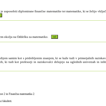
 je usposobiti diplomirane finančne matematike ter matematike, ki se želijo vklj
ščenem okolju na Oddelku za matematiko.
udijem samim kot s pridobljenim znanjem, ki se kaže tudi v primerjalnih raziska
tih, ki tudi kot profesorji in raziskovalci delujejo na uglednih univerzah in i
ost 2 in Finančna matematika 2.
 fakulteti.