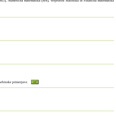
 (M3), Numerična matematika (M4), Verjetnost Statistika in Finančna matematika
 vsebinske primerjave.