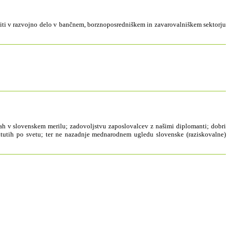
učiti v razvojno delo v bančnem, borznoposredniškem in zavarovalniškem sektorju
vah v slovenskem merilu; zadovoljstvu zaposlovalcev z našimi diplomanti; dobri
nštitutih po svetu; ter ne nazadnje mednarodnem ugledu slovenske (raziskovalne)