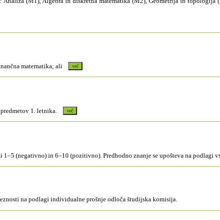
n: Analiza (M1), Algebra in diskretna matematika (M2), Geometrija in topologija
 Finančna matematika; ali
iz predmetov 1. letnika.
ami 1–5 (negativno) in 6–10 (pozitivno). Predhodno znanje se upošteva na podlagi
znosti na podlagi individualne prošnje odloča študijska komisija.