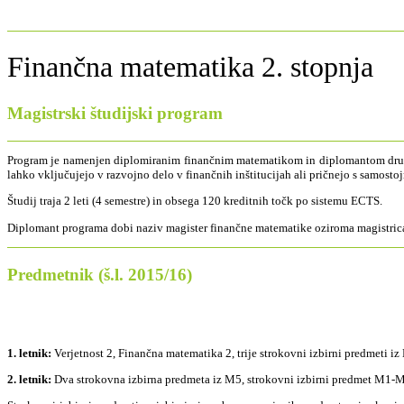
Finančna matematika 2. stopnja
Magistrski študijski program
Program je namenjen diplomiranim finančnim matematikom in diplomantom drugih 
lahko vključujejo v razvojno delo v finančnih inštitucijah ali pričnejo s samo
Študij traja 2 leti (4 semestre) in obsega 120 kreditnih točk po sistemu ECTS.
Diplomant programa dobi naziv magister finančne matematike oziroma magistrica 
Predmetnik (š.l. 2015/16)
1. letnik:
Verjetnost 2, Finančna matematika 2, trije strokovni izbirni predmeti i
2. letnik:
Dva strokovna izbirna predmeta iz M5, strokovni izbirni predmet M1-M4 