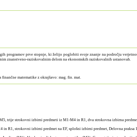
programov prve stopnje, ki želijo poglobiti svoje znanje na področju verjetnost
stojnim znanstveno-raziskovalnim delom na ekonomskih raziskovalnih ustanovah.
finančne matematike z okrajšavo: mag. fin. mat.
z M5, trije strokovni izbirni predmeti iz M1-M4 in R1, dva strokovna izbirna predm
in R1, strokovni izbirni predmet na EF, splošni izbirni predmet, Delovna praksa 1,