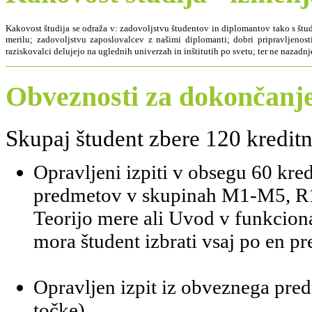
Kakovost študija se odraža v: zadovoljstvu študentov in diplomantov tako s štu
merilu; zadovoljstvu zaposlovalcev z našimi diplomanti; dobri pripravljenosti
raziskovalci delujejo na uglednih univerzah in inštitutih po svetu; ter ne naz
Obveznosti za dokončanje
Skupaj študent zbere 120 kreditn
Opravljeni izpiti v obsegu 60 kre
predmetov v skupinah M1-M5, R1 
Teorijo mere ali Uvod v funkcio
mora študent izbrati vsaj po en pr
Opravljen izpit iz obveznega pre
točke).