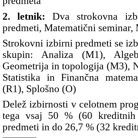
predmeta
2. letnik:
Dva strokovna izbir
predmeti, Matematični seminar, M
Strokovni izbirni predmeti se iz
skupin: Analiza (M1), Alge
Geometrija in topologija (M3), 
Statistika in Finančna matem
(R1), Splošno (O)
Delež izbirnosti v celotnem pro
tega vsaj 50 % (60 kreditnih t
predmeti in do 26,7 % (32 kreditn