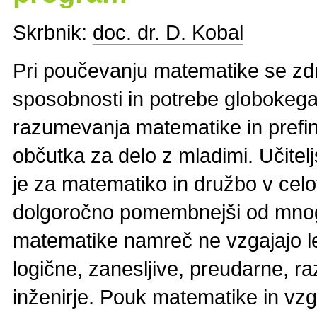
Skrbnik:
doc. dr. D. Kobal
Pri poučevanju matematike se zd
sposobnosti in potrebe globokeg
razumevanja matematike in prefi
občutka za delo z mladimi. Učitelj
je za matematiko in družbo v celot
dolgoročno pomembnejši od mnogih 
matematike namreč ne vzgajajo l
logične, zanesljive, preudarne, r
inženirje. Pouk matematike in vzgo