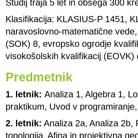
Študij traja 5 let in obsega 300 k
Klasifikacija: KLASIUS-P 1451
naravoslovno-matematične vede, s
(SOK) 8, evropsko ogrodje kvalif
visokošolskih kvalifikacij (EOVK)
Predmetnik
1. letnik:
Analiza 1, Algebra 1, L
praktikum, Uvod v programiranje, 
2. letnik:
Analiza 2a, Analiza 2b, 
topologija, Afina in projektivna g