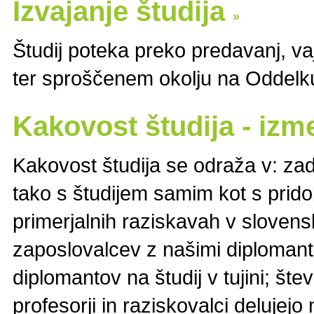
Izvajanje študija
»
Študij poteka preko predavanj, va
ter sproščenem okolju na Oddel
Kakovost študija - iz
Kakovost študija se odraža v: zad
tako s študijem samim kot s prido
primerjalnih raziskavah v sloven
zaposlovalcev z našimi diplomanti;
diplomantov na študij v tujini; štev
profesorji in raziskovalci delujejo 